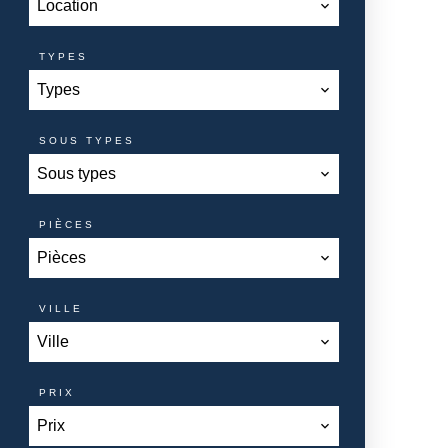
Location
TYPES
Types
SOUS TYPES
Sous types
PIÈCES
Pièces
VILLE
Ville
PRIX
Prix