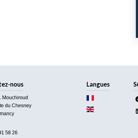
tez-nous
Langues
S
. Mouchiroud
te du Chesney
mancy
91 58 26