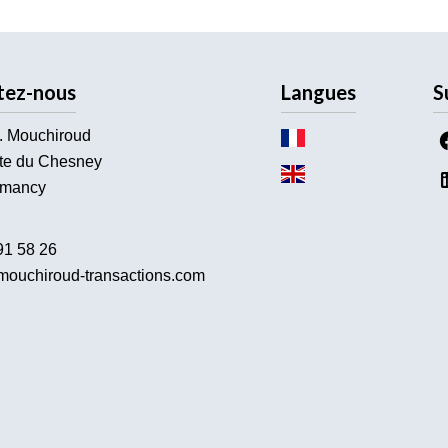
tez-nous
Langues
S
. Mouchiroud
te du Chesney
mancy
91 58 26
ouchiroud-transactions.com