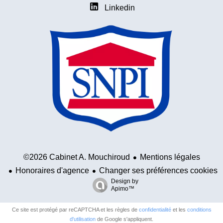
Linkedin
Mentions légales
©2026 Cabinet A. Mouchiroud
Honoraires d'agence
Changer ses préférences cookies
Design by
Apimo™
Ce site est protégé par reCAPTCHA et les règles de
confidentialité
et les
conditions
d'utilisation
de Google s'appliquent.