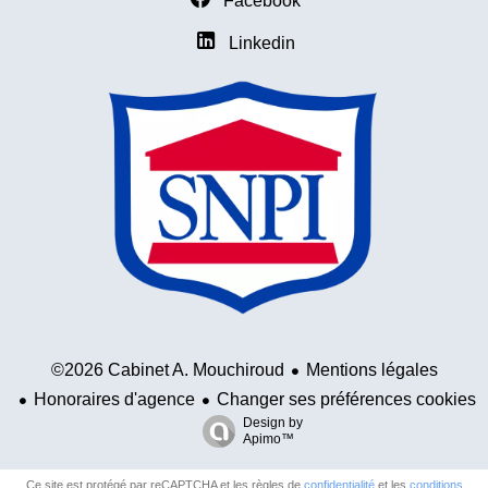
Facebook
Linkedin
Mentions légales
©2026 Cabinet A. Mouchiroud
Honoraires d'agence
Changer ses préférences cookies
Design by
Apimo™
Ce site est protégé par reCAPTCHA et les règles de
confidentialité
et les
conditions