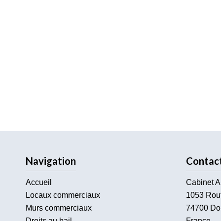
Navigation
Contac
Accueil
Cabinet A
Locaux commerciaux
1053 Rou
Murs commerciaux
74700
Do
Droits au bail
France