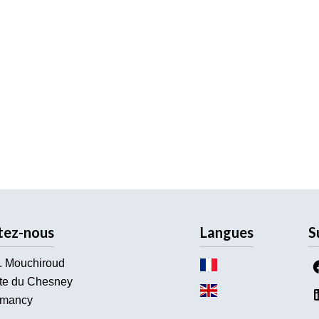
tez-nous
Langues
S
. Mouchiroud
te du Chesney
mancy