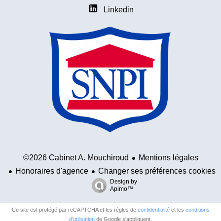
Linkedin
Mentions légales
©2026 Cabinet A. Mouchiroud
Honoraires d'agence
Changer ses préférences cookies
Design by
Apimo™
Ce site est protégé par reCAPTCHA et les règles de
confidentialité
et les
conditions
d'utilisation
de Google s'appliquent.